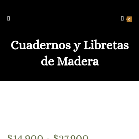
Ir
al
contenido
0
Cuadernos y Libretas
de Madera
$
14.900
-
$
27.900
Rango
de