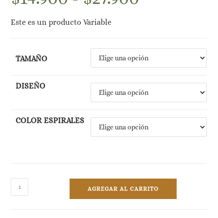
precios:
desde
$14.900
Este es un producto Variable
hasta
$27.900
TAMAÑO
DISEÑO
COLOR ESPIRALES
Cuadernos
AGREGAR AL CARRITO
y
Libretas
de