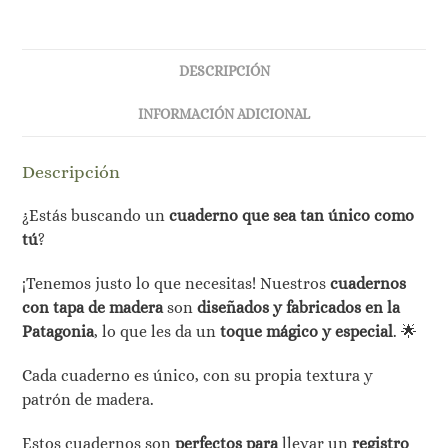
Madera
cantidad
DESCRIPCIÓN
INFORMACIÓN ADICIONAL
Descripción
¿Estás buscando un
cuaderno que sea tan único como
tú
?
¡Tenemos justo lo que necesitas! Nuestros
cuadernos
con tapa de madera
son
diseñados y fabricados en la
Patagonia
, lo que les da un
toque mágico y especial
. 🌟
Cada cuaderno es único, con su propia textura y
patrón de madera.
Estos cuadernos son
perfectos para
llevar un
registro